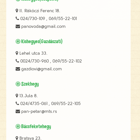

II. Rákóczi Ferenc 18.

024/730-109 , 069/55-22-101

panovoda@gmail.com
Kishegyes(Gazdászati)


Lehel utca 33.

0024/730-960 , 069/55-22-102

gazdiovi@gmail.com
Szekhegy


13.Jula 8.

024/4735-061 , 069/55-22-105

pan-petar@mts.rs
Bácsfeketehegy


Bratsva 23.