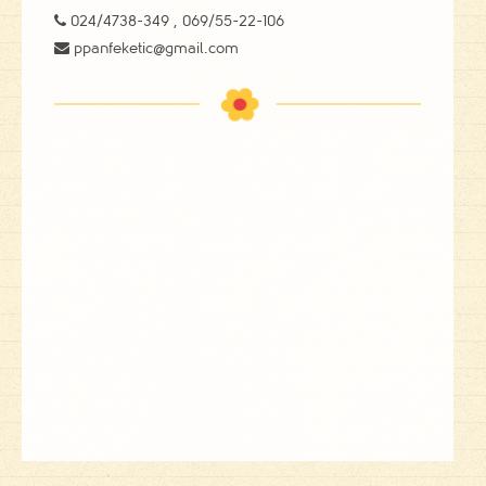

024/4738-349 , 069/55-22-106

ppanfeketic@gmail.com